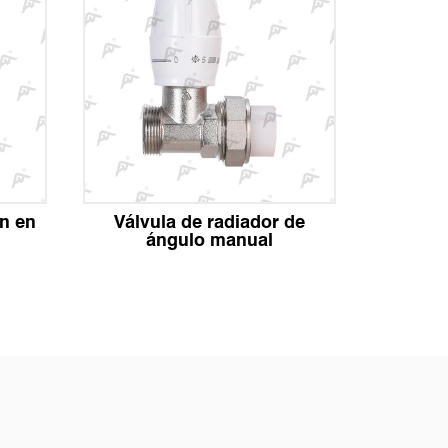
ón en
Válvula de radiador de
Válvula
ángulo manual