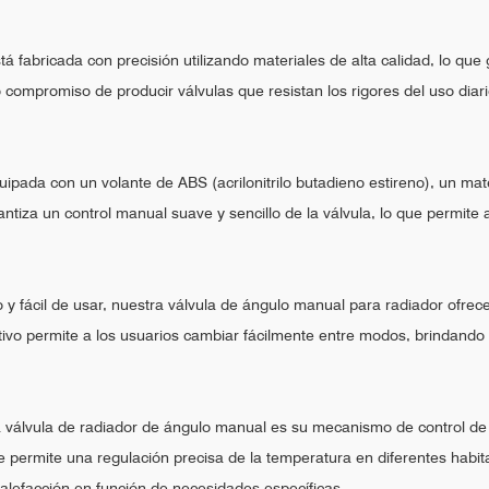
 fabricada con precisión utilizando materiales de alta calidad, lo que 
 compromiso de producir válvulas que resistan los rigores del uso diar
pada con un volante de ABS (acrilonitrilo butadieno estireno), un mater
antiza un control manual suave y sencillo de la válvula, lo que permite a
o y fácil de usar, nuestra válvula de ángulo manual para radiador ofr
uitivo permite a los usuarios cambiar fácilmente entre modos, brindando 
 válvula de radiador de ángulo manual es su mecanismo de control de f
ue permite una regulación precisa de la temperatura en diferentes habita
 calefacción en función de necesidades específicas.