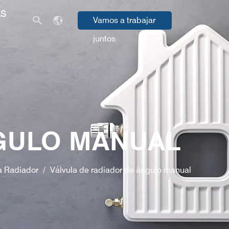
AS
Vamos a trabajar
juntos
NGULO MANUAL
a Radiador
/
Válvula de radiador de ángulo manual