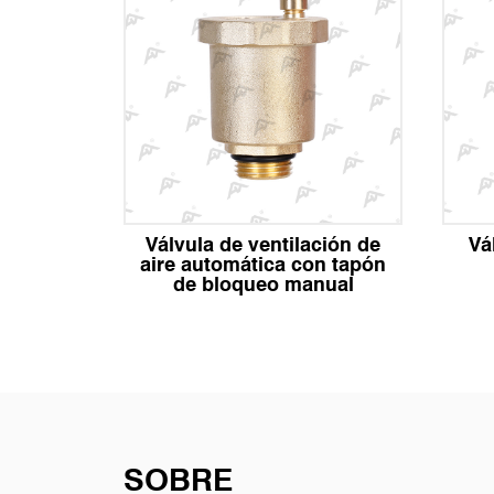
dad de
Válvula de ventilación de
Vá
ón
aire automática con tapón
de bloqueo manual
SOBRE