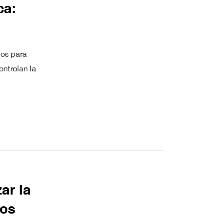
ca:
dos para
ontrolan la
ar la
dos