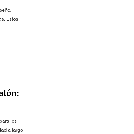
iseño,
as. Estos
atón:
para los
idad a largo